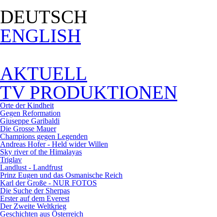
DEUTSCH
ENGLISH
AKTUELL
TV PRODUKTIONEN
Orte der Kindheit
Gegen Reformation
Giuseppe Garibaldi
Die Grosse Mauer
Champions gegen Legenden
Andreas Hofer - Held wider Willen
Sky river of the Himalayas
Triglav
Landlust - Landfrust
Prinz Eugen und das Osmanische Reich
Karl der Große - NUR FOTOS
Die Suche der Sherpas
Erster auf dem Everest
Der Zweite Weltkrieg
Geschichten aus Österreich